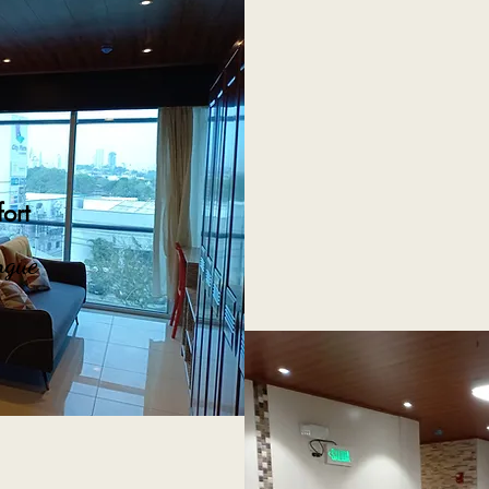
ort
ngue