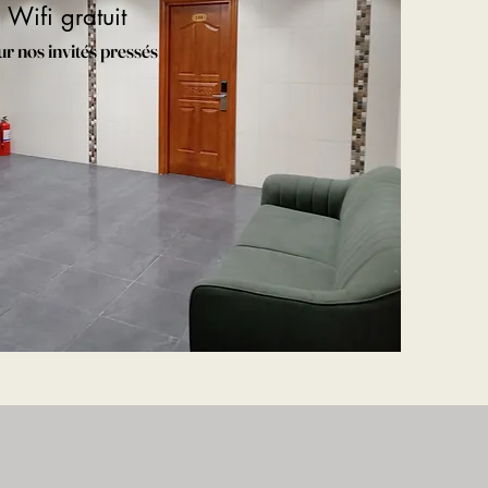
Wifi gratuit
r nos invités pressés