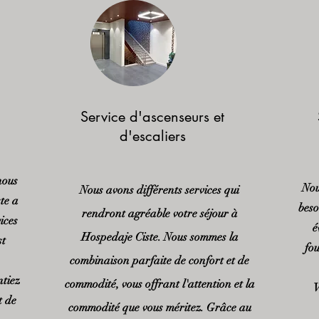
Service d'ascenseurs et
d'escaliers
nous
Nou
Nous avons différents services qui
te a
beso
rendront agréable votre séjour à
ices
é
Hospedaje Ciste. Nous sommes la
st
fou
combinaison parfaite de confort et de
ntiez
commodité, vous offrant l'attention et la
V
t de
commodité que vous méritez. Grâce au