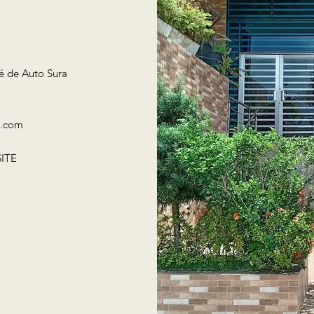
té de Auto Sura
l.com
ITE